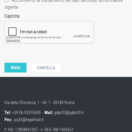
Acconsento al trattamento dei dati secondo la normativa
vigente
Captcha
Via della Sforzesca, 1 - Int. 1 - 00185 Roma
Tel:
+39.06.92915690
-
Mail:
gdpr33@gdpr33.it
Pec:
pa33@legalmail.it
P. IVA: 12858901007 - n. REA: RM 1405661