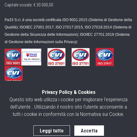
Capitale sociale: € 30.000,00
Pa33 S.r.l. è una società certificata ISO 9001:2015 (Sistema di Gestione della
Qualità); ISO/IEC 27001:2017, ISO 27017:2015, ISO 27018:2014 (Sistema di
Gestione della Sicurezza delle Informazioni); ISO/IEC 27701:2019 (Sistema
di Gestione delle Informazioni sulla Privacy)
Copyright ©
2026
GDPR33 | Powered by
Webgenesys
|
Privacy Policy
|
Privacy Policy & Cookies
Cookie Policy
|
Modello per l'esercizio dei diritti
|
Mappa
|
Questo sito web utilizza i cookie per migliorare l'esperienza
dell'utente . Utilizzando il nostro sito l'utente acconsente a
tutti i cookie in conformità con la Normativa sui Cookie.
Leggi tutto
Accetta